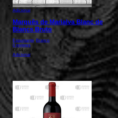
Adicionar
Marquês de Marialva Blanc de
Blancs Bruto
Espumante
,
Branco
0
reviews
€
8,44
com IVA
Adicionar