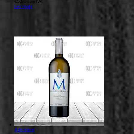
€
5,91
com IVA
Ler mais
Adicionar