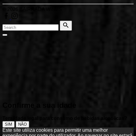
©
2026
BAIRRADA WINES
facebook
instagram
Search
for:
Search
Go
to
top
Confirme a sua idade
Tem idade legal para consumo de bebidas alcoólicas?
SIM
NÃO
Este site utiliza cookies para permitir uma melhor
experiência por parte do utilizador. Ao navegar no site estará