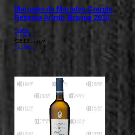
Marquês de Marialva Grande
Reserva Arinto Branco 2016
Branco
0
reviews
€
35,88
com IVA
Adicionar