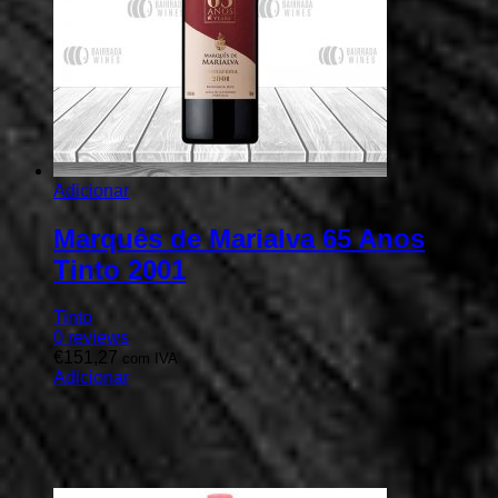
Adicionar
Marquês de Marialva 65 Anos
Tinto 2001
Tinto
0
reviews
€
151,27
com IVA
Adicionar