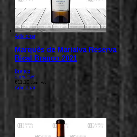
Adicionar
Marquês de Marialva Reserva
Bical Branco 2021
Branco
0
reviews
€
11,10
com IVA
Adicionar