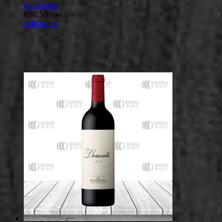
0
reviews
€
60,50
com IVA
Adicionar