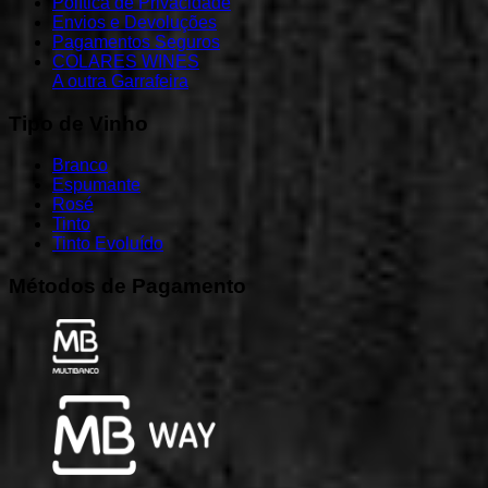
Política de Privacidade
Envios e Devoluções
Pagamentos Seguros
COLARES WINES
A outra Garrafeira
Tipo
de
Vinho
Branco
Espumante
Rosé
Tinto
Tinto Evoluído
Métodos
de
Pagamento