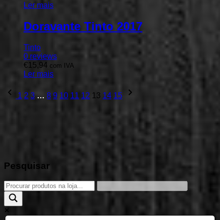
Ler mais
Doravante Tinto 2017
Tinto
0
reviews
€
15,94
com IVA
Ler mais
Previous
Next
1
2
3
…
8
9
10
11
12
13
14
15
page
page
Pesquisar