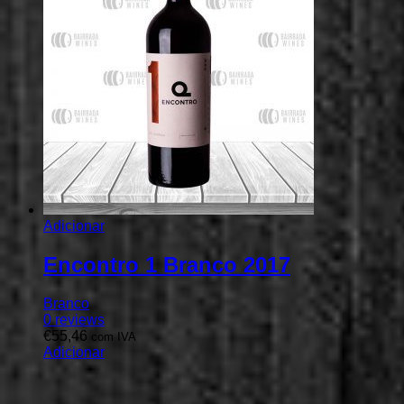
Adicionar
Encontro 1 Branco 2017
Branco
0
reviews
€
55,46
com IVA
Adicionar