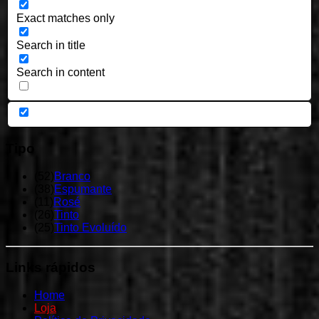
Exact matches only
Search in title
Search in content
Tipo
(
52
)
Branco
(
38
)
Espumante
(
11
)
Rosé
(
26
)
Tinto
(
25
)
Tinto Evoluído
Links
rápidos
Home
Loja