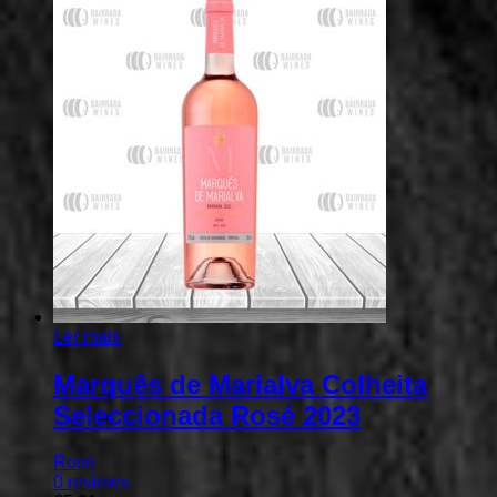
Ler mais
Marquês de Marialva Colheita
Seleccionada Rosé 2023
Rosé
0
reviews