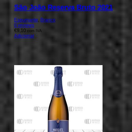
São João Reserva Bruto 2021
Espumante
,
Branco
0
reviews
€
9,10
com IVA
Adicionar