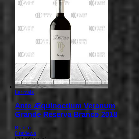
Ler mais
Ante Æquinoctium Veranum
Grande Reserva Branco 2018
Branco
0
reviews
€
29,58