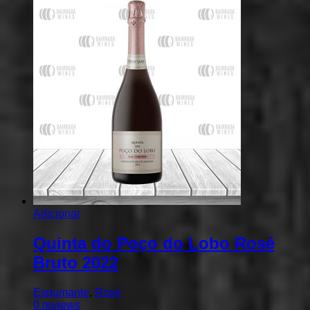
Adicionar
Quinta do Poço do Lobo Rosé
Bruto 2022
Espumante
,
Rosé
0
reviews