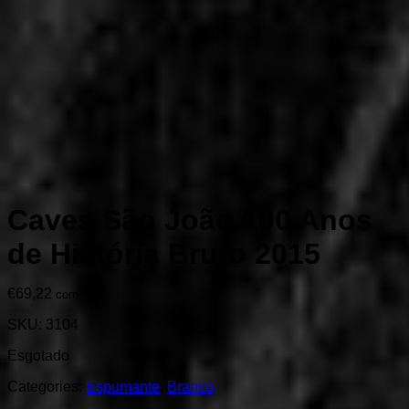
Caves São João 100 Anos
de História Bruto 2015
€
69,22
com IVA
SKU:
3104
Esgotado
Categories:
Espumante
,
Branco