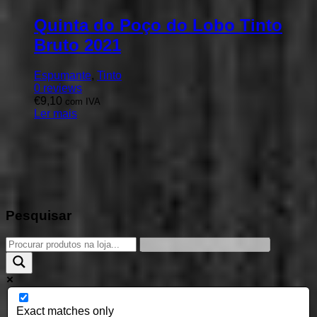
Quinta do Poço do Lobo Tinto
Bruto 2021
Espumante
,
Tinto
0
reviews
€
9,10
com IVA
Ler mais
Pesquisar
Exact matches only