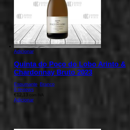
Adicionar
Quinta do Poço do Lobo Arinto &
Chardonnay Bruto 2023
Espumante
,
Branco
0
reviews
€
12,13
com IVA
Adicionar