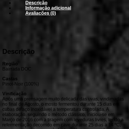
Descrição
Informação adicional
Avaliações (0)
Descrição
Região
Bairrada DOC
Castas
Pinot-Noir (100%)
Vinificação
Após uma prensagem muito delicada das uvas, vindimadas
no final de Agosto, o mosto fermentou durante 15 dias em
cubas de aço inoxidável a temperatura controlada. A
elaboração, seguindo o método clássico, iniciou-se em
Março de 2016 com a tiragem com leveduras livres, tendo a
refermentação decorrido em cave durante 25 dias a 14 ºC,