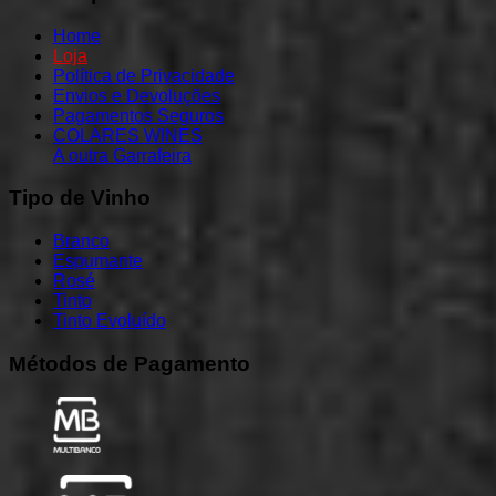
Home
Loja
Política de Privacidade
Envios e Devoluções
Pagamentos Seguros
COLARES WINES
A outra Garrafeira
Tipo
de
Vinho
Branco
Espumante
Rosé
Tinto
Tinto Evoluído
Métodos
de
Pagamento