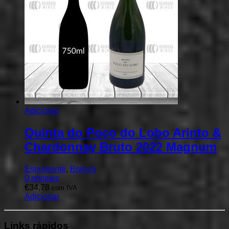
Adicionar
Quinta do Poço do Lobo Arinto &
Chardonnay Bruto 2022 Magnum
Espumante
,
Branco
0
reviews
€
34,78
com IVA
Adicionar
Links
rápidos