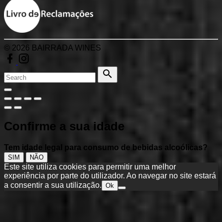
©
2026
BAIRRADA WINES
facebook
instagram
Search
for:
Search
Go
to
top
Confirme a sua idade
Tem idade legal para consumo de bebidas alcoólicas?
SIM
NÃO
Este site utiliza cookies para permitir uma melhor
experiência por parte do utilizador. Ao navegar no site estará
a consentir a sua utilização.
Ok