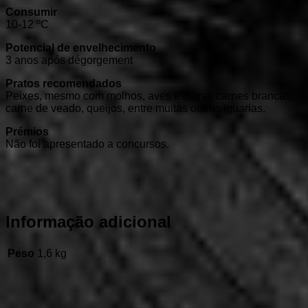
Consumir
10-12 ºC
Potencial de envelhecimento
3 anos após dégorgement
Pratos recomendados
Peixes, mesmo com molhos, aves e outras carnes brancas,
carne de veado, queijos, entre muitas outras iguarias.
Prémios
Não foi apresentado a concursos.
Informação adicional
Peso
1,6 kg