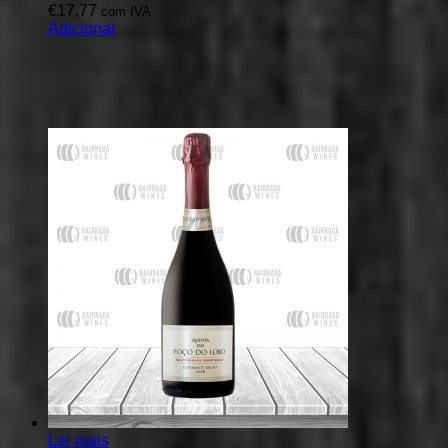
€
17,77
com IVA
Adicionar
Ler mais