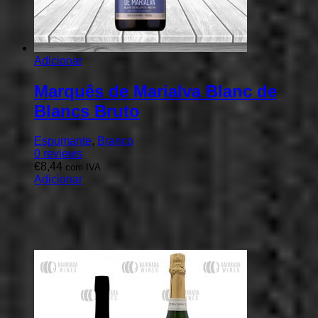
Adicionar
Marquês de Marialva Blanc de
Blancs Bruto
Espumante
,
Branco
0
reviews
€
8,44
com IVA
Adicionar