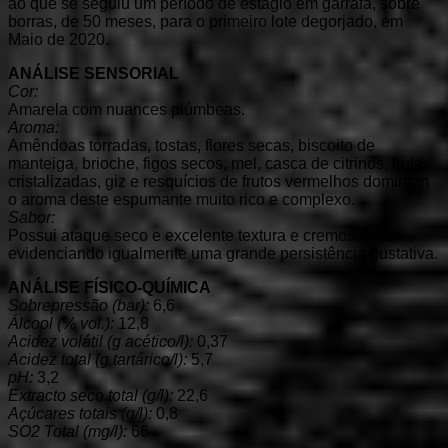
ao que se seguiu um período de estágio em garrafa, sobre
borras, de 50 meses, para o primeiro lote degorjado, em
Maio de 2020.
ANÁLISE SENSORIAL
Cor:
Amarela com nuances plúmbeas.
Aroma:
Amêndoas torradas, tostas, flores secas, biscoito de
manteiga, brioche, figos secos, mel, casca de citrinos, frutas
cristalizadas, giz e resquícios de frutos vermelhos dominam
o aroma deste espumante muito rico e complexo.
Sabor:
Possui ataque seco e excelente textura e cremosidade,
evidenciando igualmente uma grande persistência gustativa.
ANÁLISE FÍSICO-QUÍMICA
Sobrepressão (bar):
6,6
Álcool (% vol.):
12,8
Acidez volátil (g acético/l):
0,37
Acidez total (g tartárico/l):
5,7
pH:
3,2
Extracto seco total (g/l):
22,6
Açúcares totais (g/l):
0,8
SO2 Total (mg/l):
66