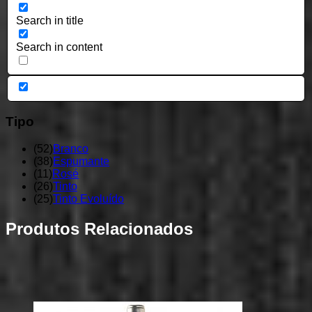
Search in title
Search in content
Tipo
(
52
)
Branco
(
38
)
Espumante
(
11
)
Rosé
(
26
)
Tinto
(
25
)
Tinto Evoluído
Produtos Relacionados