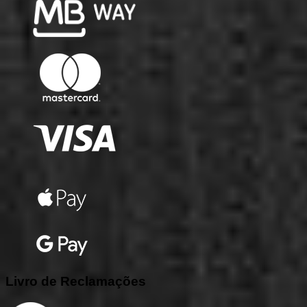
Livro
de
Reclamações