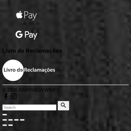
Livro
de
Reclamações
©
2026
BAIRRADA WINES
facebook
instagram
Search
for:
Search
Go
to
top