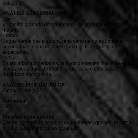
estagiou.
ANÁLISE SENSORIAL
Cor:
Vermelho granada desvanecendo-se gradualmente para
mogno.
Aroma:
Bagas vermelhas e amora, uma série de notas florais e
secundárias, notas de café e fumo, e dicas subtis de
especiarias.
Sabor:
Especiarias apimentadas, taninos presentes mas suaves e
acidez boca-água. O final é longo, seco e com uma
dualidade doce/azedo.
ANÁLISE FÍSICO-QUÍMICA
Álcool (% vol.):
13
Consumir
16ºC
Pratos recomendados
Carnes Vermelhas assadas ou grelhadas, queijos de pasta
mole e caça, entre outras iguarias.