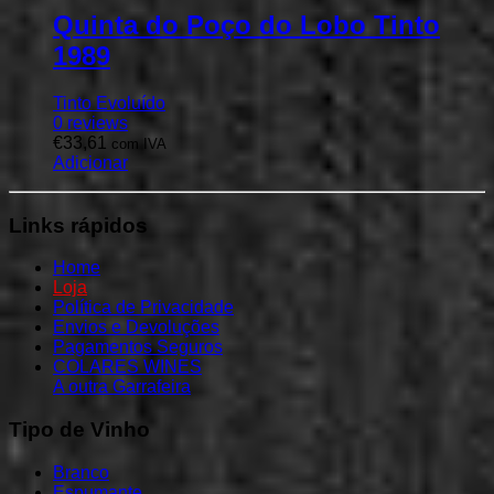
Quinta do Poço do Lobo Tinto
1989
Tinto Evoluído
0
reviews
€
33,61
com IVA
Adicionar
Links
rápidos
Home
Loja
Política de Privacidade
Envios e Devoluções
Pagamentos Seguros
COLARES WINES
A outra Garrafeira
Tipo
de
Vinho
Branco
Espumante