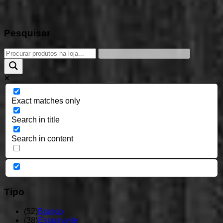
Pesquisar
Exact matches only
Search in title
Search in content
Tipo
(
52
)
Branco
(
38
)
Espumante