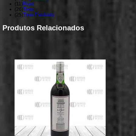
(
11
)
Rosé
(
26
)
Tinto
(
25
)
Tinto Evoluído
Produtos Relacionados