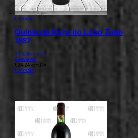
Ler mais
Quinta do Poço do Lobo Tinto
1987
Tinto Evoluído
0
reviews
€
24,24
com IVA
Ler mais