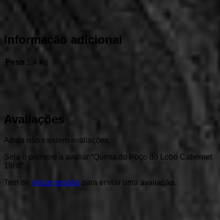
Informação adicional
Peso
1,4 kg
Avaliações
Ainda não existem avaliações.
Seja o primeiro a avaliar “Quinta do Poço do Lobo Cabernet
1988”
Tem de
iniciar sessão
para enviar uma avaliação.