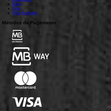
Rosé
Tinto
Tinto Evoluído
Métodos
de
Pagamento