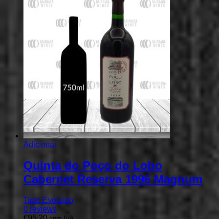
Adicionar
Quinta do Poço do Lobo
Cabernet Reserva 1996 Magnum
Tinto Evoluído
0
reviews
€
95,20
com IVA