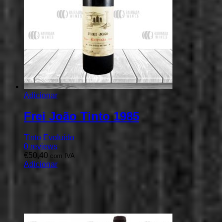
Adicionar
Frei João Tinto 1985
Tinto Evoluído
0
reviews
€
50,40
com IVA
Adicionar