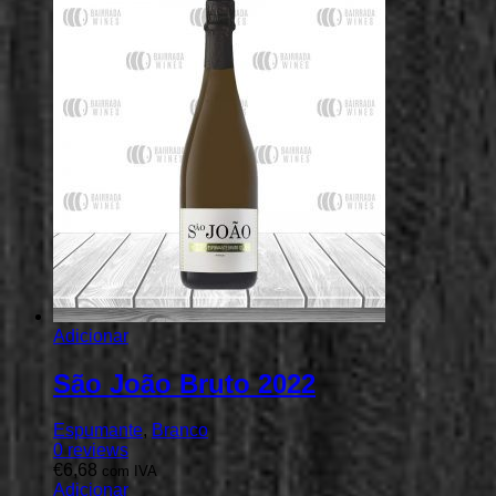
Adicionar
São João Bruto 2022
Espumante
,
Branco
0
reviews
€
6,68
com IVA
Adicionar