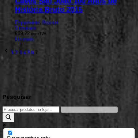
Caves São João 100 Anos de
História Bruto 2015
Espumante
,
Branco
0
reviews
€
69,22
com IVA
Ler mais
Previous
1
2
3
4
5
6
7
page
Pesquisar