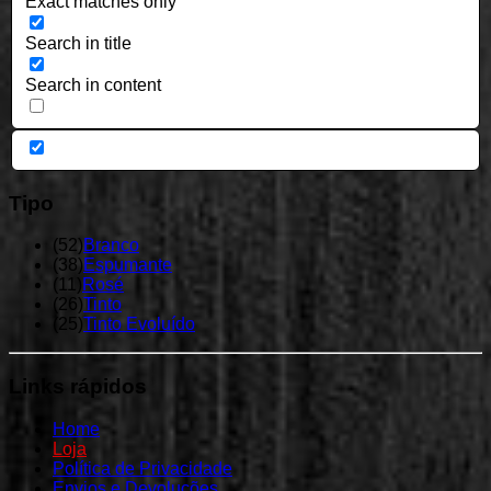
Exact matches only
Search in title
Search in content
Tipo
(
52
)
Branco
(
38
)
Espumante
(
11
)
Rosé
(
26
)
Tinto
(
25
)
Tinto Evoluído
Links
rápidos
Home
Loja
Política de Privacidade
Envios e Devoluções