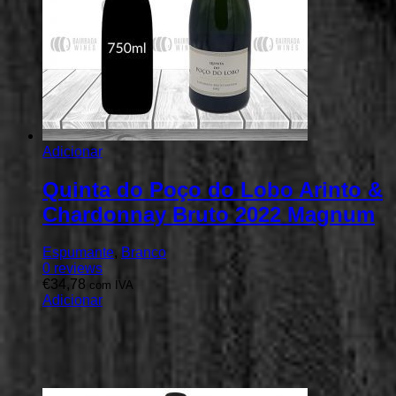
Adicionar
Quinta do Poço do Lobo Arinto &
Chardonnay Bruto 2022 Magnum
Espumante
,
Branco
0
reviews
€
34,78
com IVA
Adicionar