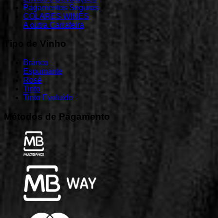
Pagamentos Seguros
COLARES WINES
A outra Garrafeira
Tipo
de
Vinho
Branco
Espumante
Rosé
Tinto
Tinto Evoluído
Métodos
de
Pagamento