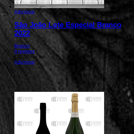
Adicionar
São João Lote Especial Branco
2022
Branco
0
reviews
€
10,32
com IVA
Adicionar