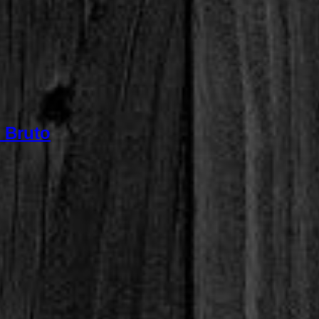
o Bruto