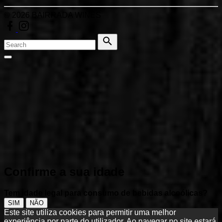
©
2026
BAIRRADA WINES
facebook
instagram
Search
for:
Search
Go
to
top
Confirme a sua idade
Tem idade legal para consumo de bebidas alcoólicas?
SIM
NÃO
Este site utiliza cookies para permitir uma melhor
experiência por parte do utilizador. Ao navegar no site estará