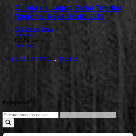
Quinta da Lagoa Velha Touriga
Nacional Rosé Bruto 2019
Espumante
,
Rosé
0
reviews
€
13,59
com IVA
Adicionar
Previous
Next
1
2
3
4
5
6
7
8
9
10
…
13
14
15
page
page
Pesquisar