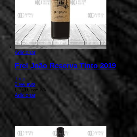
Adicionar
Frei João Reserva Tinto 2019
Tinto
0
reviews
€
12,16
com IVA
Adicionar