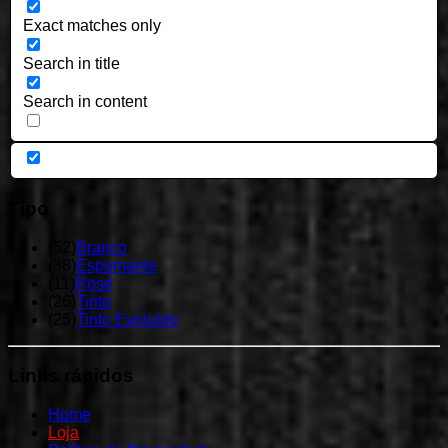
Exact matches only
Search in title
Search in content
Tipo
(
52
)
Branco
(
38
)
Espumante
(
11
)
Rosé
(
26
)
Tinto
(
25
)
Tinto Evoluído
Links
rápidos
Home
Loja