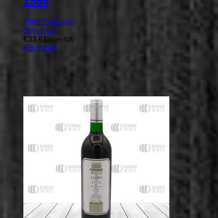
1989
Tinto Evoluído
0
reviews
€
33,61
com IVA
Adicionar