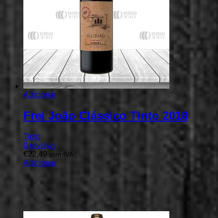
Adicionar
Frei João Clássico Tinto 2018
Tinto
0
reviews
€
22,49
com IVA
Adicionar