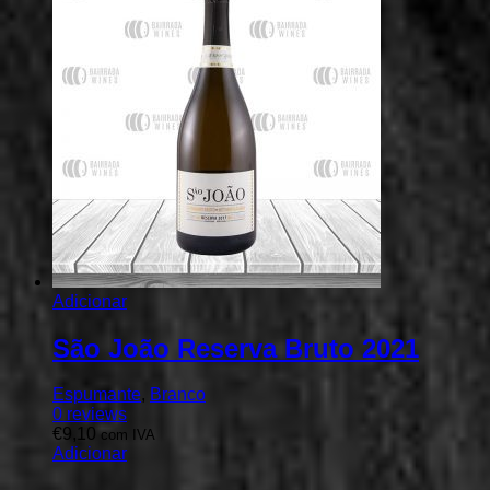
Adicionar
São João Reserva Bruto 2021
Espumante
,
Branco
0
reviews
€
9,10
com IVA
Adicionar