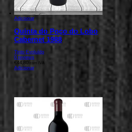
Adicionar
Quinta do Poço do Lobo
Cabernet 1988
Tinto Evoluído
0
reviews
€
44,80
com IVA
Adicionar