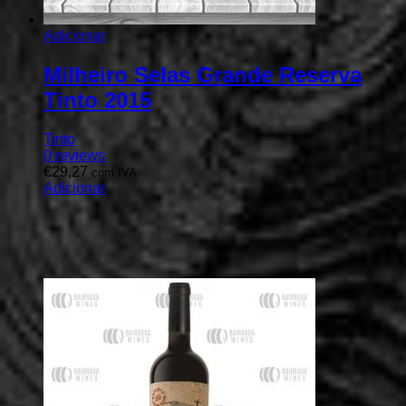
Adicionar
Milheiro Selas Grande Reserva
Tinto 2015
Tinto
0
reviews
€
29,27
com IVA
Adicionar