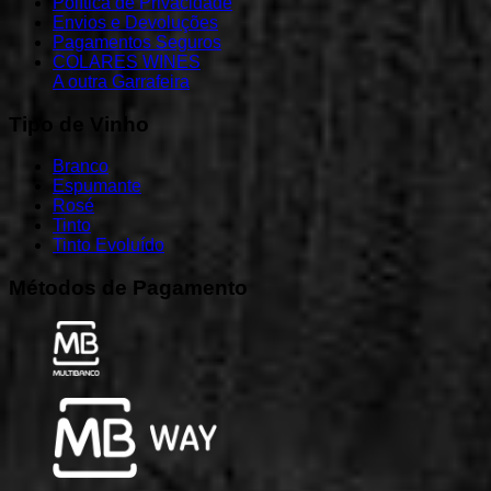
Política de Privacidade
Envios e Devoluções
Pagamentos Seguros
COLARES WINES
A outra Garrafeira
Tipo
de
Vinho
Branco
Espumante
Rosé
Tinto
Tinto Evoluído
Métodos
de
Pagamento